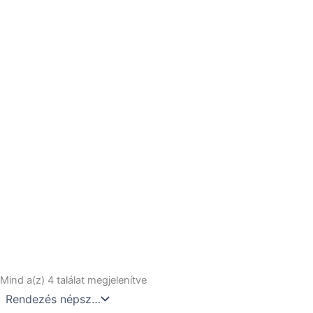
Sorted
Mind a(z) 4 találat megjelenítve
by
popularity