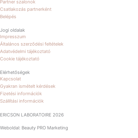
b
a
Partner szalonok
Csatlakozás partnerként
o
g
Belépés
Jogi oldalak
o
r
Impresszum
Általános szerződési feltételek
k
a
Adatvédelmi tájékoztató
Cookie tájékoztató
m
Elérhetőségek
Kapcsolat
Gyakran ismételt kérdések
Fizetési információk
Szállítási információk
ERICSON LABORATOIRE 2026
Weboldal: Beauty PRO Marketing