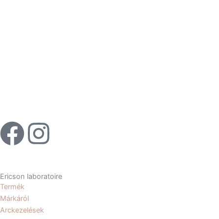
F
I
a
n
c
s
Ericson laboratoire
Termék
e
t
Márkáról
Arckezelések