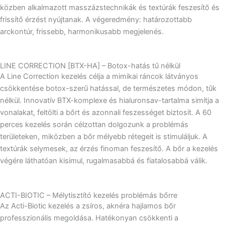
közben alkalmazott masszázstechnikák és textúrák feszesítő és
frissítő érzést nyújtanak. A végeredmény: határozottabb
arckontúr, frissebb, harmonikusabb megjelenés.
LINE CORRECTION [BTX-HA] – Botox-hatás tű nélkül
A Line Correction kezelés célja a mimikai ráncok látványos
csökkentése botox-szerű hatással, de természetes módon, tűk
nélkül. Innovatív BTX-komplexe és hialuronsav-tartalma simítja a
vonalakat, feltölti a bőrt és azonnali feszességet biztosít. A 60
perces kezelés során célzottan dolgozunk a problémás
területeken, miközben a bőr mélyebb rétegeit is stimuláljuk. A
textúrák selymesek, az érzés finoman feszesítő. A bőr a kezelés
végére láthatóan kisimul, rugalmasabbá és fiatalosabbá válik.
ACTI-BIOTIC – Mélytisztító kezelés problémás bőrre
Az Acti-Biotic kezelés a zsíros, aknéra hajlamos bőr
professzionális megoldása. Hatékonyan csökkenti a