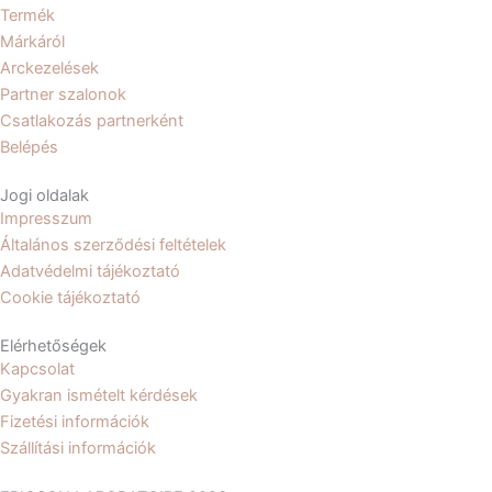
Termék
o
g
Márkáról
o
r
Arckezelések
k
a
Partner szalonok
m
Csatlakozás partnerként
Belépés
Jogi oldalak
Impresszum
Általános szerződési feltételek
Adatvédelmi tájékoztató
Cookie tájékoztató
Elérhetőségek
Kapcsolat
Gyakran ismételt kérdések
Fizetési információk
Szállítási információk