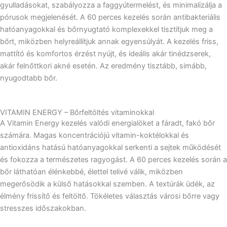
gyulladásokat, szabályozza a faggyútermelést, és minimalizálja a
pórusok megjelenését. A 60 perces kezelés során antibakteriális
hatóanyagokkal és bőrnyugtató komplexekkel tisztítjuk meg a
bőrt, miközben helyreállítjuk annak egyensúlyát. A kezelés friss,
mattító és komfortos érzést nyújt, és ideális akár tinédzserek,
akár felnőttkori akné esetén. Az eredmény tisztább, simább,
nyugodtabb bőr.
VITAMIN ENERGY – Bőrfeltöltés vitaminokkal
A Vitamin Energy kezelés valódi energialöket a fáradt, fakó bőr
számára. Magas koncentrációjú vitamin-koktélokkal és
antioxidáns hatású hatóanyagokkal serkenti a sejtek működését
és fokozza a természetes ragyogást. A 60 perces kezelés során a
bőr láthatóan élénkebbé, élettel telivé válik, miközben
megerősödik a külső hatásokkal szemben. A textúrák üdék, az
élmény frissítő és feltöltő. Tökéletes választás városi bőrre vagy
stresszes időszakokban.