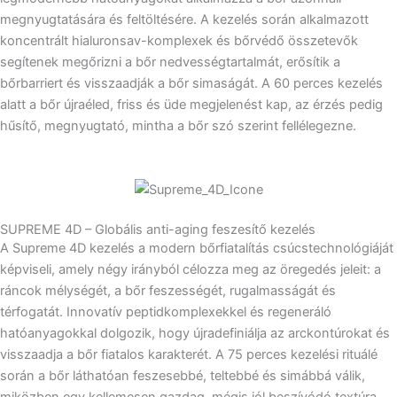
megnyugtatására és feltöltésére. A kezelés során alkalmazott
koncentrált hialuronsav-komplexek és bőrvédő összetevők
segítenek megőrizni a bőr nedvességtartalmát, erősítik a
bőrbarriert és visszaadják a bőr simaságát. A 60 perces kezelés
alatt a bőr újraéled, friss és üde megjelenést kap, az érzés pedig
hűsítő, megnyugtató, mintha a bőr szó szerint fellélegezne.
SUPREME 4D – Globális anti-aging feszesítő kezelés
A Supreme 4D kezelés a modern bőrfiatalítás csúcstechnológiáját
képviseli, amely négy irányból célozza meg az öregedés jeleit: a
ráncok mélységét, a bőr feszességét, rugalmasságát és
térfogatát. Innovatív peptidkomplexekkel és regeneráló
hatóanyagokkal dolgozik, hogy újradefiniálja az arckontúrokat és
visszaadja a bőr fiatalos karakterét. A 75 perces kezelési rituálé
során a bőr láthatóan feszesebbé, teltebbé és simábbá válik,
miközben egy kellemesen gazdag, mégis jól beszívódó textúra