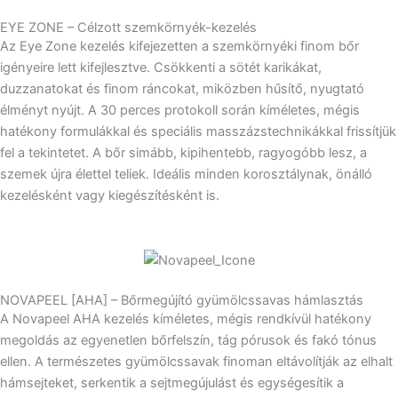
EYE ZONE – Célzott szemkörnyék-kezelés
Az Eye Zone kezelés kifejezetten a szemkörnyéki finom bőr
igényeire lett kifejlesztve. Csökkenti a sötét karikákat,
duzzanatokat és finom ráncokat, miközben hűsítő, nyugtató
élményt nyújt. A 30 perces protokoll során kíméletes, mégis
hatékony formulákkal és speciális masszázstechnikákkal frissítjük
fel a tekintetet. A bőr simább, kipihentebb, ragyogóbb lesz, a
szemek újra élettel teliek. Ideális minden korosztálynak, önálló
kezelésként vagy kiegészítésként is.
NOVAPEEL [AHA] – Bőrmegújító gyümölcssavas hámlasztás
A Novapeel AHA kezelés kíméletes, mégis rendkívül hatékony
megoldás az egyenetlen bőrfelszín, tág pórusok és fakó tónus
ellen. A természetes gyümölcssavak finoman eltávolítják az elhalt
hámsejteket, serkentik a sejtmegújulást és egységesítik a