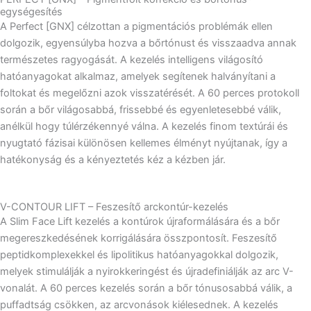
egységesítés
A Perfect [GNX] célzottan a pigmentációs problémák ellen
dolgozik, egyensúlyba hozva a bőrtónust és visszaadva annak
természetes ragyogását. A kezelés intelligens világosító
hatóanyagokat alkalmaz, amelyek segítenek halványítani a
foltokat és megelőzni azok visszatérését. A 60 perces protokoll
során a bőr világosabbá, frissebbé és egyenletesebbé válik,
anélkül hogy túlérzékennyé válna. A kezelés finom textúrái és
nyugtató fázisai különösen kellemes élményt nyújtanak, így a
hatékonyság és a kényeztetés kéz a kézben jár.
V-CONTOUR LIFT – Feszesítő arckontúr-kezelés
A Slim Face Lift kezelés a kontúrok újraformálására és a bőr
megereszkedésének korrigálására összpontosít. Feszesítő
peptidkomplexekkel és lipolitikus hatóanyagokkal dolgozik,
melyek stimulálják a nyirokkeringést és újradefiniálják az arc V-
vonalát. A 60 perces kezelés során a bőr tónusosabbá válik, a
puffadtság csökken, az arcvonások kiélesednek. A kezelés