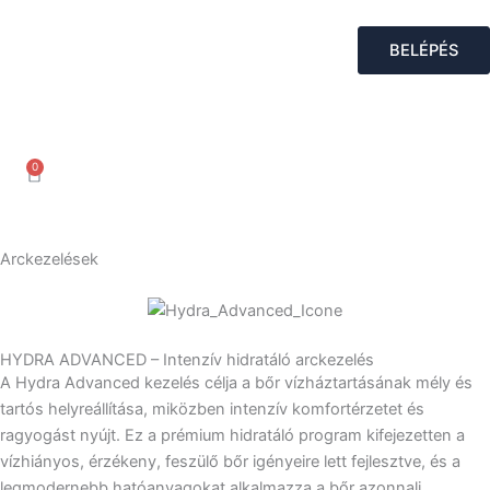
Skip
to
BELÉPÉS
content
0
Kosár
Arckezelések
HYDRA ADVANCED – Intenzív hidratáló arckezelés
A Hydra Advanced kezelés célja a bőr vízháztartásának mély és
tartós helyreállítása, miközben intenzív komfortérzetet és
ragyogást nyújt. Ez a prémium hidratáló program kifejezetten a
vízhiányos, érzékeny, feszülő bőr igényeire lett fejlesztve, és a
legmodernebb hatóanyagokat alkalmazza a bőr azonnali