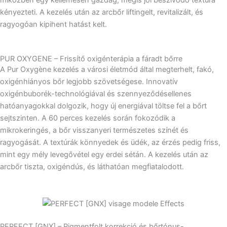
kényezteti. A kezelés után az arcbőr liftingelt, revitalizált, és
ragyogóan kipihent hatást kelt.
PUR OXYGENE – Frissítő oxigénterápia a fáradt bőrre
A Pur Oxygène kezelés a városi életmód által megterhelt, fakó,
oxigénhiányos bőr legjobb szövetségese. Innovatív
oxigénbuborék-technológiával és szennyeződésellenes
hatóanyagokkal dolgozik, hogy új energiával töltse fel a bőrt
sejtszinten. A 60 perces kezelés során fokozódik a
mikrokeringés, a bőr visszanyeri természetes színét és
ragyogását. A textúrák könnyedek és üdék, az érzés pedig friss,
mint egy mély levegővétel egy erdei sétán. A kezelés után az
arcbőr tiszta, oxigéndús, és láthatóan megfiatalodott.
PERFECT [GNX] – Pigmentfolt korrekció és bőrtónus-