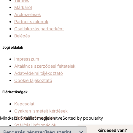
Termék
Márkáról
Arckezelések
Partner szalonok
Csatlakozás partnerként
Belépés
Jogi oldalak
Impresszum
Általános szerződési feltételek
Adatvédelmi tájékoztató
Cookie tájékoztató
Elérhetőségek
Kapcsolat
Gyakran ismételt kérdések
Fizetési információk
Mind a(z) 5 találat megjelenítve
Sorted by popularity
Szállítási információk
Kérdésed van?