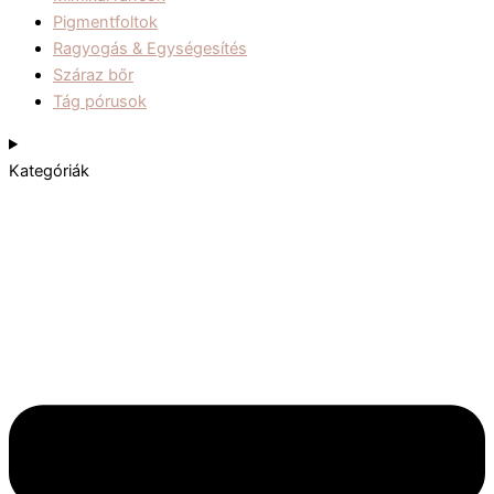
Pigmentfoltok
Ragyogás & Egységesítés
Száraz bőr
Tág pórusok
Kategóriák