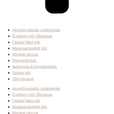
Akne/Gyulladás csökkentés
Érzékeny bőr /Rosacea
Fáradt/ fakó bőr
Megereszkedett bőr
Mimikai ráncok
Pigmentfoltok
Ragyogás & Egységesítés
Száraz bőr
Tág pórusok
Akne/Gyulladás csökkentés
Érzékeny bőr /Rosacea
Fáradt/ fakó bőr
Megereszkedett bőr
Mimikai ráncok