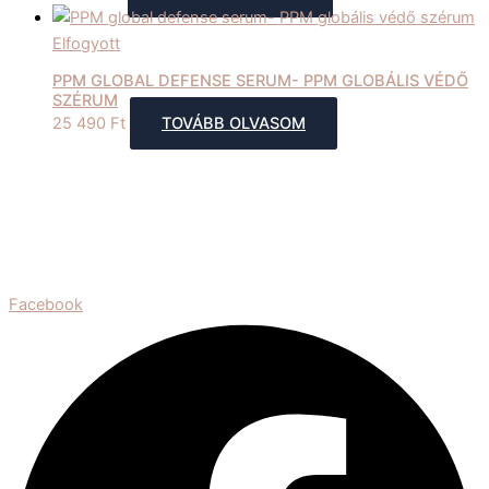
Elfogyott
PPM GLOBAL DEFENSE SERUM- PPM GLOBÁLIS VÉDŐ
SZÉRUM
25 490
Ft
TOVÁBB OLVASOM
Facebook