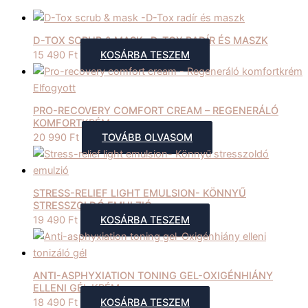
D-TOX SCRUB & MASK -D-TOX RADÍR ÉS MASZK
15 490
Ft
KOSÁRBA TESZEM
Elfogyott
PRO-RECOVERY COMFORT CREAM – REGENERÁLÓ
KOMFORTKRÉM
20 990
Ft
TOVÁBB OLVASOM
STRESS-RELIEF LIGHT EMULSION- KÖNNYŰ
STRESSZOLDÓ EMULZIÓ
19 490
Ft
KOSÁRBA TESZEM
ANTI-ASPHYXIATION TONING GEL-OXIGÉNHIÁNY
ELLENI GÉL KRÉM
18 490
Ft
KOSÁRBA TESZEM