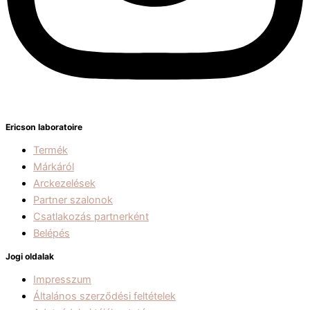
Ericson laboratoire
Termék
Márkáról
Arckezelések
Partner szalonok
Csatlakozás partnerként
Belépés
Jogi oldalak
Impresszum
Általános szerződési feltételek