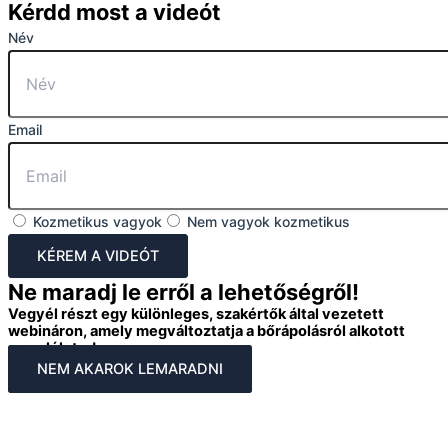
Kérdd most a videót
Név
Email
Kozmetikus vagyok
Nem vagyok kozmetikus
KÉREM A VIDEÓT
Ne maradj le erről a lehetőségről!
Vegyél részt egy különleges, szakértők által vezetett
webináron, amely megváltoztatja a bőrápolásról alkotott
szemléleted.
NEM AKAROK LEMARADNI