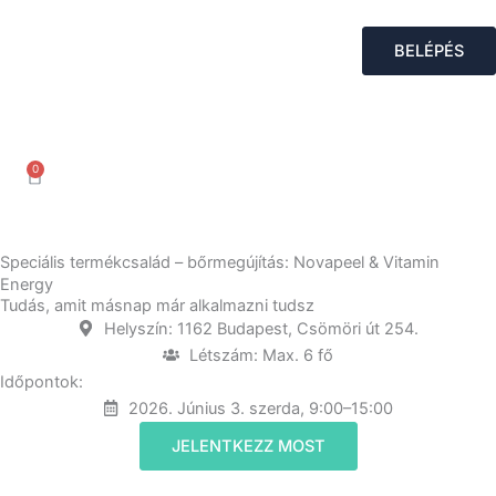
Skip
to
BELÉPÉS
content
0
Kosár
Speciális termékcsalád – bőrmegújítás: Novapeel & Vitamin
Energy
Tudás, amit másnap már alkalmazni tudsz
Helyszín: 1162 Budapest, Csömöri út 254.
Létszám: Max. 6 fő
Időpontok:
2026. Június 3. szerda, 9:00–15:00
JELENTKEZZ MOST