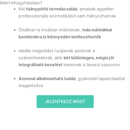
Miért kihagyhatatlan?
Két
hiánypótló termékcsalád
, amelyek egyetlen
professzionális kozmetikából sem hiányozhatnak
Önállóan is kiválóan működnek,
más márkákkal
kombinálva is könnyedén beilleszthetők
Ideális megoldást nyújtanak azoknak a
szakembereknek, akik
két különleges, mégis jól
integrálható kezelést
keresnek a tavaszi szezonra
Azonnal alkalmazható tudás
, gyakorlati tapasztalattal
megerősítve
JELENTKEZZ MOST