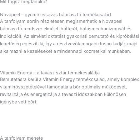
Mit fogsz megtanulni?
Novapeel – gyümölcssavas hámlasztó termékcsalád
A tanfolyam során részletesen megismerhetik a Novapeel
hámlasztó rendszer elméleti hátterét, hatásmechanizmusát és
indikációit. Az elméleti oktatást gyakorlati bemutató és kipróbálási
lehetőség egészíti ki, így a résztvevők magabiztosan tudják majd
alkalmazni a kezeléseket a mindennapi kozmetikai munkában.
Vitamin Energy – a tavasz sztár termékcsaládja
Bemutatásra kerül a Vitamin Energy termékcsalád, amely komplex
vitaminösszetételével támogatja a bőr optimális működését,
revitalizálja és energetizálja a tavaszi időszakban különösen
igénybe vett bőrt.
A tanfolyam menete