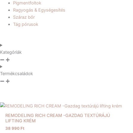
Pigmentfoltok
Ragyogás & Egységesítés
Száraz bőr
Tág pórusok
Kategóriák
Termékcsaládok
REMODELING RICH CREAM -GAZDAG TEXTÚRÁJÚ
LIFTING KRÉM
38 990
Ft