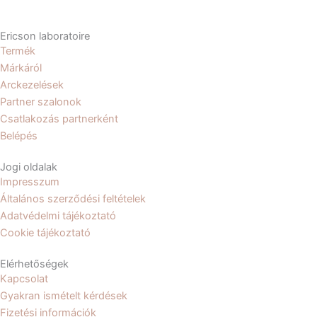
c
s
e
t
b
a
Ericson laboratoire
Termék
o
g
Márkáról
o
r
Arckezelések
k
a
Partner szalonok
m
Csatlakozás partnerként
Belépés
Jogi oldalak
Impresszum
Általános szerződési feltételek
Adatvédelmi tájékoztató
Cookie tájékoztató
Elérhetőségek
Kapcsolat
Gyakran ismételt kérdések
Fizetési információk