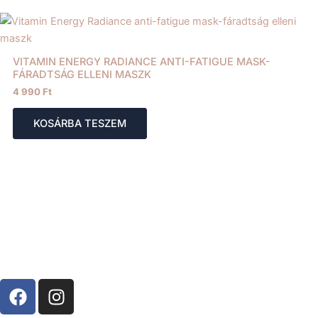
VITAMIN ENERGY RADIANCE ANTI-FATIGUE MASK-
FÁRADTSÁG ELLENI MASZK
4 990
Ft
KOSÁRBA TESZEM
F
I
a
n