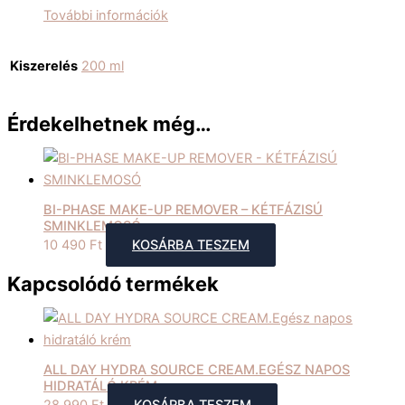
További információk
Kiszerelés
200 ml
Érdekelhetnek még…
BI-PHASE MAKE-UP REMOVER – KÉTFÁZISÚ
SMINKLEMOSÓ
10 490
Ft
KOSÁRBA TESZEM
Kapcsolódó termékek
ALL DAY HYDRA SOURCE CREAM.EGÉSZ NAPOS
HIDRATÁLÓ KRÉM