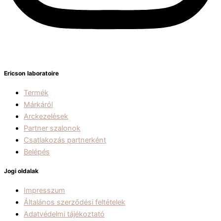
Ericson laboratoire
Termék
Márkáról
Arckezelések
Partner szalonok
Csatlakozás partnerként
Belépés
Jogi oldalak
Impresszum
Általános szerződési feltételek
Adatvédelmi tájékoztató