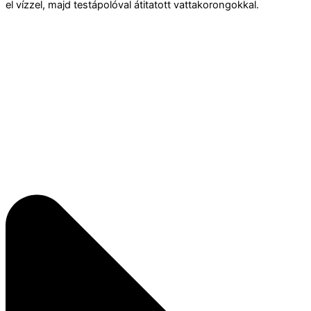
el vízzel, majd testápolóval átitatott vattakorongokkal.