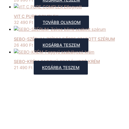
28 990
Ft
KOSÁRBA TESZEM
Elfogyott
VIT C PURE COMPLEX
32 490
Ft
TOVÁBB OLVASOM
SEBO-SZÉRUM-ZSÍROS BŐRRE SZABOTT SZÉRUM
26 490
Ft
KOSÁRBA TESZEM
SEBO-KRÉM-FAGGYÚ SZABÁLYOZÓ KRÉM
21 490
Ft
KOSÁRBA TESZEM