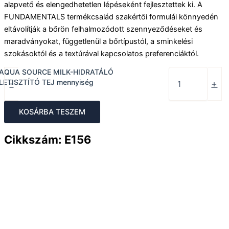
alapvető és elengedhetetlen lépéseként fejlesztettek ki. A
FUNDAMENTALS termékcsalád szakértői formulái könnyedén
eltávolítják a bőrön felhalmozódott szennyeződéseket és
maradványokat, függetlenül a bőrtípustól, a sminkelési
szokásoktól és a textúrával kapcsolatos preferenciáktól.
AQUA SOURCE MILK-HIDRATÁLÓ
LETISZTÍTÓ TEJ mennyiség
-
+
KOSÁRBA TESZEM
Cikkszám: E156