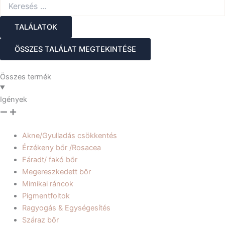
Search
...
TALÁLATOK
ÖSSZES TALÁLAT MEGTEKINTÉSE
Összes termék
Igények
Akne/Gyulladás csökkentés
Érzékeny bőr /Rosacea
Fáradt/ fakó bőr
Megereszkedett bőr
Mimikai ráncok
Pigmentfoltok
Ragyogás & Egységesítés
Száraz bőr