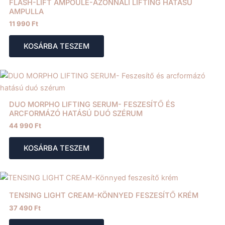
FLASH-LIFT AMPOULE-AZONNALI LIFTING HATÁSÚ
AMPULLA
11 990
Ft
KOSÁRBA TESZEM
DUO MORPHO LIFTING SERUM- FESZESÍTŐ ÉS
ARCFORMÁZÓ HATÁSÚ DUÓ SZÉRUM
44 990
Ft
KOSÁRBA TESZEM
TENSING LIGHT CREAM-KÖNNYED FESZESÍTŐ KRÉM
37 490
Ft