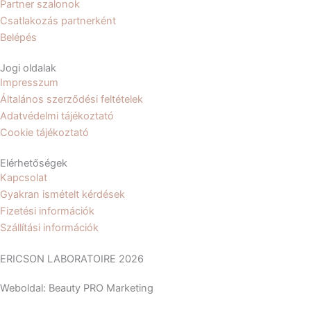
b
a
Partner szalonok
Csatlakozás partnerként
o
g
Belépés
Jogi oldalak
o
r
Impresszum
Általános szerződési feltételek
k
a
Adatvédelmi tájékoztató
Cookie tájékoztató
m
Elérhetőségek
Kapcsolat
Gyakran ismételt kérdések
Fizetési információk
Szállítási információk
ERICSON LABORATOIRE 2026
Weboldal: Beauty PRO Marketing