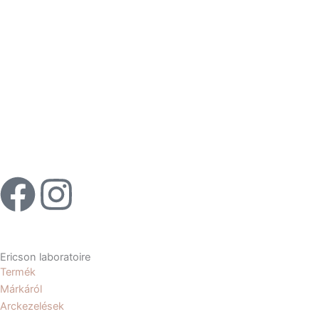
F
I
a
n
c
s
Ericson laboratoire
Termék
e
t
Márkáról
Arckezelések