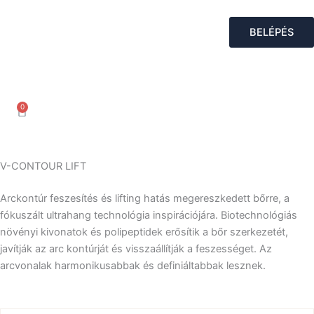
Skip
to
BELÉPÉS
content
0
Kosár
V-CONTOUR LIFT
Arckontúr feszesítés és lifting hatás megereszkedett bőrre, a
fókuszált ultrahang technológia inspirációjára. Biotechnológiás
növényi kivonatok és polipeptidek erősítik a bőr szerkezetét,
javítják az arc kontúrját és visszaállítják a feszességet. Az
arcvonalak harmonikusabbak és definiáltabbak lesznek.