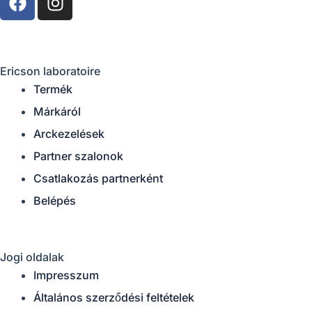
a
n
c
s
e
t
b
a
Ericson laboratoire
o
g
Termék
o
r
k
Márkáról
a
m
Arckezelések
Partner szalonok
Csatlakozás partnerként
Belépés
Jogi oldalak
Impresszum
Általános szerződési feltételek