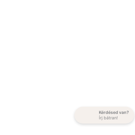
Kérdésed van?
Írj bátran!