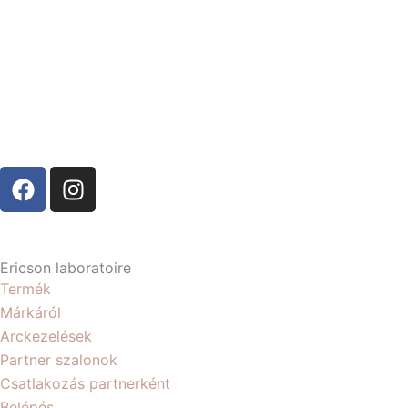
F
I
a
n
c
s
e
t
b
a
Ericson laboratoire
o
g
Termék
o
r
Márkáról
k
a
Arckezelések
m
Partner szalonok
Csatlakozás partnerként
Belépés