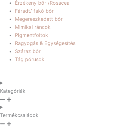
Érzékeny bőr /Rosacea
Fáradt/ fakó bőr
Megereszkedett bőr
Mimikai ráncok
Pigmentfoltok
Ragyogás & Egységesítés
Száraz bőr
Tág pórusok
Kategóriák
Termékcsaládok
Sorted