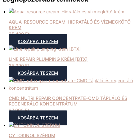
AQUA-RESOURCE CREAM-HIDRATÁLÓ ÉS VÍZMEGKÖTŐ
KRÉM
25 490
Ft
KOSÁRBA TESZEM
LINE REPAIR PLUMPING KRÉM [BTX]
35 990
Ft
KOSÁRBA TESZEM
CMD NUTRI REPAIR CONCENTRATE-CMD TÁPLÁLÓ ÉS
REGENERÁLÓ KONCENTRÁTUM
27 990
Ft
KOSÁRBA TESZEM
CYTOKINOL SZÉRUM