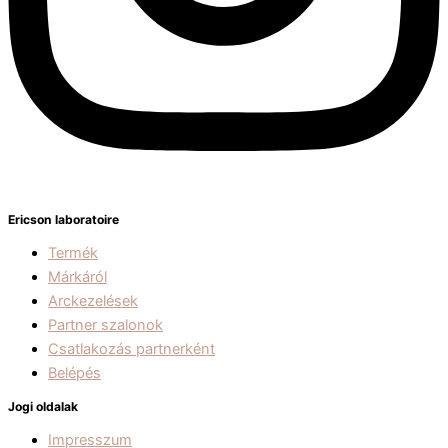
Ericson laboratoire
Termék
Márkáról
Arckezelések
Partner szalonok
Csatlakozás partnerként
Belépés
Jogi oldalak
Impresszum