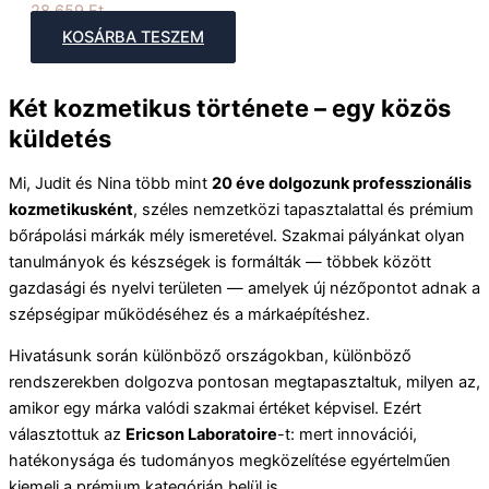
28 659
Ft
KOSÁRBA TESZEM
Két kozmetikus története – egy közös
küldetés
Mi, Judit és Nina több mint
20 éve dolgozunk professzionális
kozmetikusként
, széles nemzetközi tapasztalattal és prémium
bőrápolási márkák mély ismeretével. Szakmai pályánkat olyan
tanulmányok és készségek is formálták — többek között
gazdasági és nyelvi területen — amelyek új nézőpontot adnak a
szépségipar működéséhez és a márkaépítéshez.
Hivatásunk során különböző országokban, különböző
rendszerekben dolgozva pontosan megtapasztaltuk, milyen az,
amikor egy márka valódi szakmai értéket képvisel. Ezért
választottuk az
Ericson Laboratoire
-t: mert innovációi,
hatékonysága és tudományos megközelítése egyértelműen
kiemeli a prémium kategórián belül is.