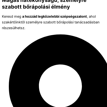
Magas hatékonyságú, személyre
szabott bőrápolási élmény
Keresd meg
a hozzád legközelebbi szépségszalont
, ahol
szakértőinktől személyre szabott bőrápolási tanácsadásban
részesülhetsz.