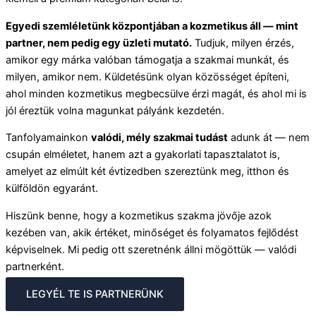
Egyedi szemléletünk központjában a kozmetikus áll — mint
partner, nem pedig egy üzleti mutató.
Tudjuk, milyen érzés,
amikor egy márka valóban támogatja a szakmai munkát, és
milyen, amikor nem. Küldetésünk olyan közösséget építeni,
ahol minden kozmetikus megbecsülve érzi magát, és ahol mi is
jól éreztük volna magunkat pályánk kezdetén.
Tanfolyamainkon
valódi, mély szakmai tudást
adunk át — nem
csupán elméletet, hanem azt a gyakorlati tapasztalatot is,
amelyet az elmúlt két évtizedben szereztünk meg, itthon és
külföldön egyaránt.
Hiszünk benne, hogy a kozmetikus szakma jövője azok
kezében van, akik értéket, minőséget és folyamatos fejlődést
képviselnek. Mi pedig ott szeretnénk állni mögöttük — valódi
partnerként.
LEGYÉL TE IS PARTNERÜNK