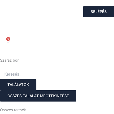
Skip
to
BELÉPÉS
content
0
Kosár
Száraz bőr
Search
...
TALÁLATOK
ÖSSZES TALÁLAT MEGTEKINTÉSE
Összes termék