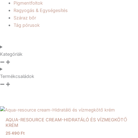
Pigmentfoltok
Ragyogás & Egységesítés
Száraz bőr
Tág pórusok
Kategóriák
Termékcsaládok
AQUA-RESOURCE CREAM-HIDRATÁLÓ ÉS VÍZMEGKÖTŐ
KRÉM
25 490
Ft