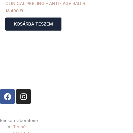
CLINICAL PEELING – ANTI- AGE RADÍR
13 490
Ft
KOSÁRBA TESZEM
F
I
a
n
c
s
e
t
b
a
Ericson laboratoire
Termék
o
g