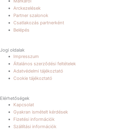
Márkáról
o
r
Arckezelések
k
a
Partner szalonok
m
Csatlakozás partnerként
Belépés
Jogi oldalak
Impresszum
Általános szerződési feltételek
Adatvédelmi tájékoztató
Cookie tájékoztató
Elérhetőségek
Kapcsolat
Gyakran ismételt kérdések
Fizetési információk
Szállítási információk