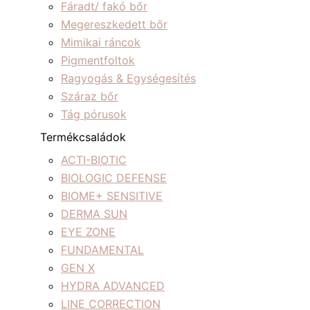
Fáradt/ fakó bőr
Megereszkedett bőr
Mimikai ráncok
Pigmentfoltok
Ragyogás & Egységesítés
Száraz bőr
Tág pórusok
Termékcsaládok
ACTI-BIOTIC
BIOLOGIC DEFENSE
BIOME+ SENSITIVE
DERMA SUN
EYE ZONE
FUNDAMENTAL
GEN X
HYDRA ADVANCED
LINE CORRECTION