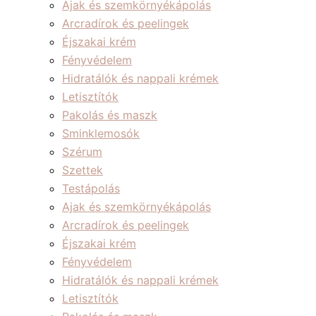
Ajak és szemkörnyékápolás
Arcradírok és peelingek
Éjszakai krém
Fényvédelem
Hidratálók és nappali krémek
Letisztítók
Pakolás és maszk
Sminklemosók
Szérum
Szettek
Testápolás
Ajak és szemkörnyékápolás
Arcradírok és peelingek
Éjszakai krém
Fényvédelem
Hidratálók és nappali krémek
Letisztítók