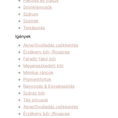
Pakolás és maszk
Sminklemosók
Szérum
Szettek
Testápolás
Igények
Akne/Gyulladás csökkentés
Érzékeny bőr /Rosacea
Fáradt/ fakó bőr
Megereszkedett bőr
Mimikai ráncok
Pigmentfoltok
Ragyogás & Egységesítés
Száraz bőr
Tág pórusok
Akne/Gyulladás csökkentés
Érzékeny bőr /Rosacea