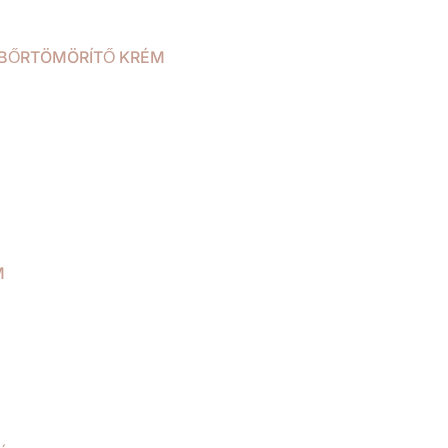
 BŐRTÖMÖRÍTŐ KRÉM
M