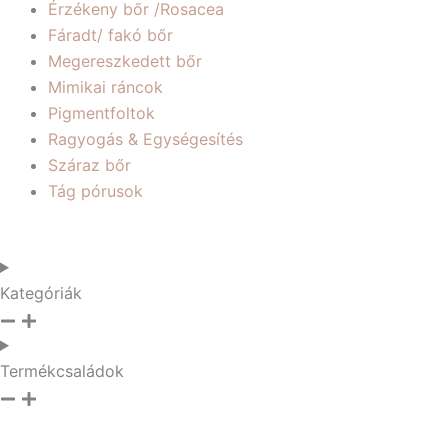
Érzékeny bőr /Rosacea
Fáradt/ fakó bőr
Megereszkedett bőr
Mimikai ráncok
Pigmentfoltok
Ragyogás & Egységesítés
Száraz bőr
Tág pórusok
Kategóriák
Termékcsaládok
Sorted