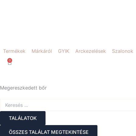
Skip
to
content
Termékek
Márkáról
GYIK
Arckezelések
Szalonok
0
Kosár
Megereszkedett bőr
Search
...
TALÁLATOK
ÖSSZES TALÁLAT MEGTEKINTÉSE