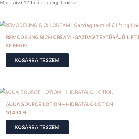
Mind a(z) 12 találat megjelenítve
by
popularity
REMODELING RICH CREAM -GAZDAG TEXTÚRÁJÚ LIFT
38 990
Ft
KOSÁRBA TESZEM
AQUA SOURCE LOTION – HIDRATÁLÓ LOTION
10 490
Ft
KOSÁRBA TESZEM