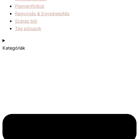
Pigmentfoltok
Ragyogás & Egységesítés
Száraz bőr
Tág pórusok
Kategóriák