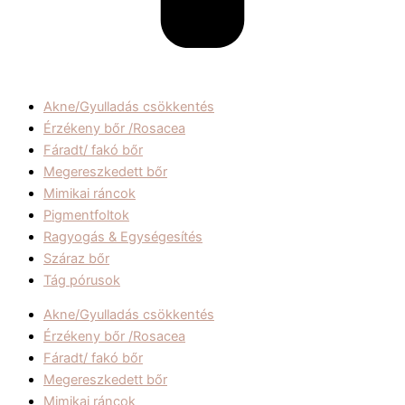
Akne/Gyulladás csökkentés
Érzékeny bőr /Rosacea
Fáradt/ fakó bőr
Megereszkedett bőr
Mimikai ráncok
Pigmentfoltok
Ragyogás & Egységesítés
Száraz bőr
Tág pórusok
Akne/Gyulladás csökkentés
Érzékeny bőr /Rosacea
Fáradt/ fakó bőr
Megereszkedett bőr
Mimikai ráncok