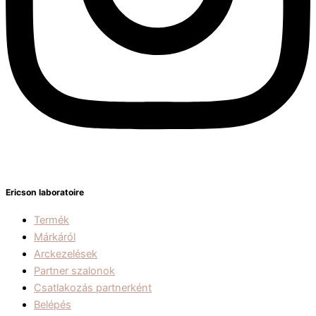
Ericson laboratoire
Termék
Márkáról
Arckezelések
Partner szalonok
Csatlakozás partnerként
Belépés