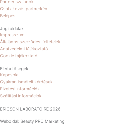
b
a
Partner szalonok
Csatlakozás partnerként
o
g
Belépés
Jogi oldalak
o
r
Impresszum
Általános szerződési feltételek
k
a
Adatvédelmi tájékoztató
Cookie tájékoztató
m
Elérhetőségek
Kapcsolat
Gyakran ismételt kérdések
Fizetési információk
Szállítási információk
ERICSON LABORATOIRE 2026
Weboldal: Beauty PRO Marketing