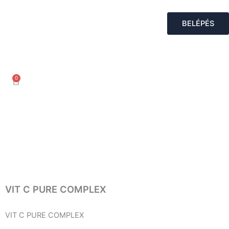
Skip
to
BELÉPÉS
content
0
Kosár
VIT C PURE COMPLEX
VIT C PURE COMPLEX