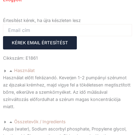
Email
Értesítést kérek, ha újra készleten lesz
cím
KÉREK EMAIL ÉRTESÍTÉST
Cikkszám: E1861
Használat
Használat előtt felrázandó. Keverjen 1-2 pumpányi szérumot
az éjszakai krémhez, majd vigye fel a tökéletesen megtisztított
bőrre, elkerülve a szemkörnyéket. Az idő múlásával
színváltozás előfordulhat a szérum magas koncentrációja
miatt.
Összetevők / Ingredients
Aqua (water), Sodium ascorbyl phosphate, Propylene glycol,