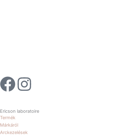
F
I
a
n
c
s
Ericson laboratoire
Termék
e
t
Márkáról
Arckezelések