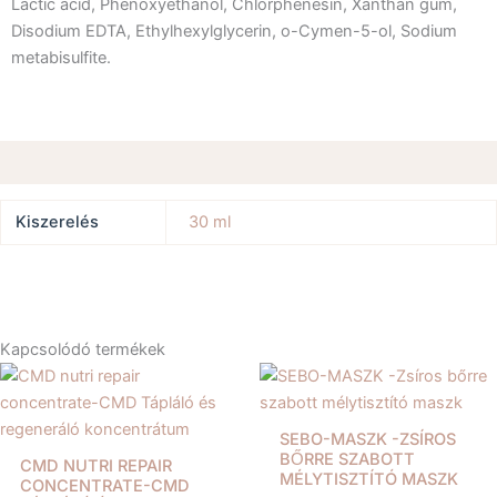
Lactic acid, Phenoxyethanol, Chlorphenesin, Xanthan gum,
Disodium EDTA, Ethylhexylglycerin, o-Cymen-5-ol, Sodium
metabisulfite.
További információk
Kiszerelés
30 ml
Kapcsolódó termékek
SEBO-MASZK -ZSÍROS
BŐRRE SZABOTT
CMD NUTRI REPAIR
MÉLYTISZTÍTÓ MASZK
CONCENTRATE-CMD