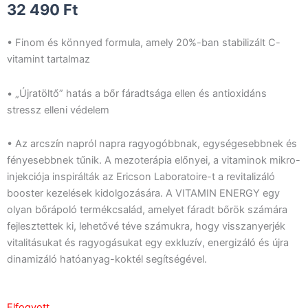
32 490
Ft
• Finom és könnyed formula, amely 20%-ban stabilizált C-
vitamint tartalmaz
• „Újratöltő” hatás a bőr fáradtsága ellen és antioxidáns
stressz elleni védelem
• Az arcszín napról napra ragyogóbbnak, egységesebbnek és
fényesebbnek tűnik. A mezoterápia előnyei, a vitaminok mikro-
injekciója inspirálták az Ericson Laboratoire-t a revitalizáló
booster kezelések kidolgozására. A VITAMIN ENERGY egy
olyan bőrápoló termékcsalád, amelyet fáradt bőrök számára
fejlesztettek ki, lehetővé téve számukra, hogy visszanyerjék
vitalitásukat és ragyogásukat egy exkluzív, energizáló és újra
dinamizáló hatóanyag-koktél segítségével.
Elfogyott