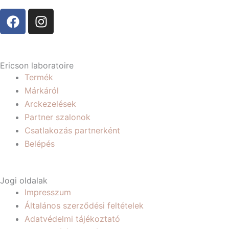
F
I
a
n
c
s
e
t
b
a
Ericson laboratoire
o
g
Termék
o
r
Márkáról
k
a
Arckezelések
m
Partner szalonok
Csatlakozás partnerként
Belépés
Jogi oldalak
Impresszum
Általános szerződési feltételek
Adatvédelmi tájékoztató