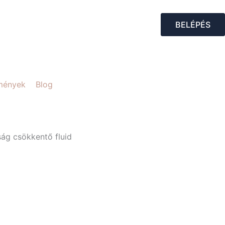
BELÉPÉS
mények
Blog
tság csökkentő fluid