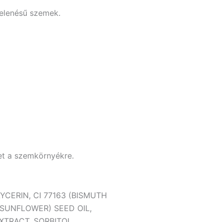
jelenésű szemek.
et a szemkörnyékre.
CERIN, CI 77163 (BISMUTH
SUNFLOWER) SEED OIL,
XTRACT, SORBITOL,