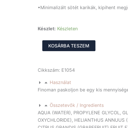
•Minimalizált sötét karikák, kipihent meg
Instant
Készlet:
Készleten
anti-
fatigue
fluid
KOSÁRBA TESZEM
-
Azonnali
fáradtság
csökkentő
Cikkszám: E1054
fluid
mennyiség
Használat
Finoman paskoljon be egy kis mennyiség
Összetevők / Ingredients
AQUA (WATER), PROPYLENE GLYCOL, GLY
OXYCHLORIDE), HELIANTHUS ANNUUS (
CITRUS GRANDIS (GRAPEFRUIT) FRUIT E