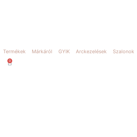
Skip
to
content
Termékek
Márkáról
GYIK
Arckezelések
Szalonok
0
Kosár