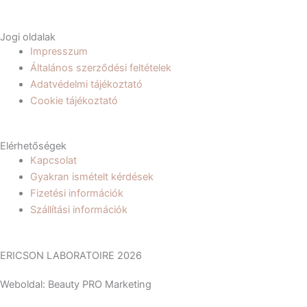
o
g
o
r
Jogi oldalak
Impresszum
k
a
Általános szerződési feltételek
Adatvédelmi tájékoztató
m
Cookie tájékoztató
Elérhetőségek
Kapcsolat
Gyakran ismételt kérdések
Fizetési információk
Szállítási információk
ERICSON LABORATOIRE 2026
Weboldal: Beauty PRO Marketing