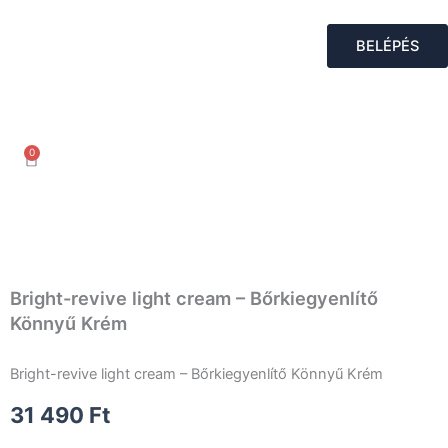
Skip
to
BELÉPÉS
content
0
Kosár
Bright-revive light cream – Bőrkiegyenlítő
Könnyű Krém
Bright-revive light cream – Bőrkiegyenlítő Könnyű Krém
31 490
Ft