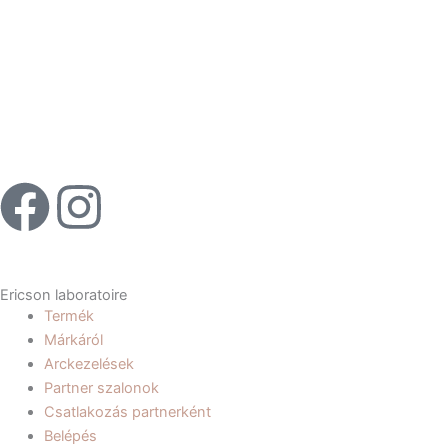
F
I
a
n
c
s
Ericson laboratoire
Termék
e
t
Márkáról
Arckezelések
b
a
Partner szalonok
Csatlakozás partnerként
Belépés