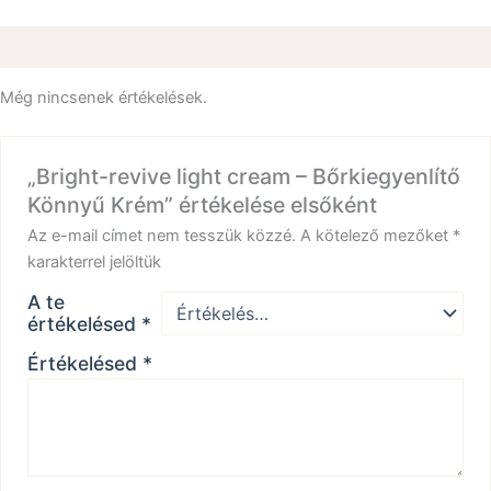
Vélemények (0)
Még nincsenek értékelések.
„Bright-revive light cream – Bőrkiegyenlítő
Könnyű Krém” értékelése elsőként
Az e-mail címet nem tesszük közzé.
A kötelező mezőket
*
karakterrel jelöltük
A te
értékelésed
*
Értékelésed
*