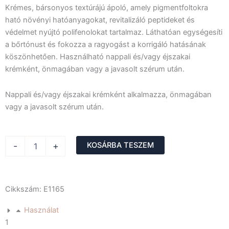
Krémes, bársonyos textúrájú ápoló, amely pigmentfoltokra
ható növényi hatóanyagokat, revitalizáló peptideket és
védelmet nyújtó polifenolokat tartalmaz. Láthatóan egységesíti
a bőrtónust és fokozza a ragyogást a korrigáló hatásának
köszönhetően. Használható nappali és/vagy éjszakai
krémként, önmagában vagy a javasolt szérum után.
Nappali és/vagy éjszakai krémként alkalmazza, önmagában
vagy a javasolt szérum után.
Bright-
-
+
KOSÁRBA TESZEM
revive
light
cream
-
Cikkszám: E1165
Bőrkiegyenlítő
Könnyű
Használat
Krém
1
mennyiség