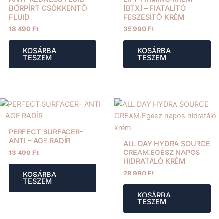
BŐRPÍRT CSÖKKENTŐ
[BTX] – FIATALÍTÓ
FLUID
FESZESÍTŐ KRÉM
18 490
Ft
35 990
Ft
KOSÁRBA
KOSÁRBA
TESZEM
TESZEM
PERFECT SURFACER-
ANTI – AGE RADÍR
ALL DAY HYDRA SOURCE
CREAM.EGÉSZ NAPOS
13 490
Ft
HIDRATÁLÓ KRÉM
28 990
Ft
KOSÁRBA
TESZEM
KOSÁRBA
TESZEM