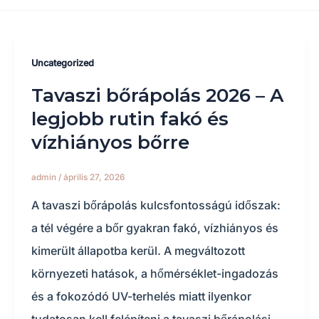
Uncategorized
Tavaszi bőrápolás 2026 – A
legjobb rutin fakó és
vízhiányos bőrre
admin
/
április 27, 2026
A tavaszi bőrápolás kulcsfontosságú időszak:
a tél végére a bőr gyakran fakó, vízhiányos és
kimerült állapotba kerül. A megváltozott
környezeti hatások, a hőmérséklet-ingadozás
és a fokozódó UV-terhelés miatt ilyenkor
tudatosan kell felépíteni a tavaszi bőrápolási