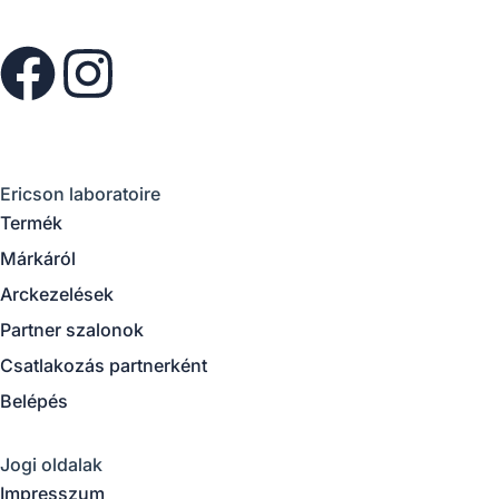
F
I
a
n
c
s
Ericson laboratoire
e
t
Termék
Márkáról
b
a
Arckezelések
o
g
Partner szalonok
Csatlakozás partnerként
o
r
Belépés
k
a
Jogi oldalak
Impresszum