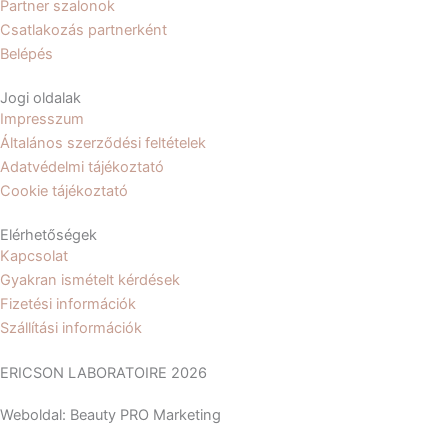
b
a
Partner szalonok
Csatlakozás partnerként
o
g
Belépés
Jogi oldalak
o
r
Impresszum
Általános szerződési feltételek
k
a
Adatvédelmi tájékoztató
Cookie tájékoztató
m
Elérhetőségek
Kapcsolat
Gyakran ismételt kérdések
Fizetési információk
Szállítási információk
ERICSON LABORATOIRE 2026
Weboldal: Beauty PRO Marketing