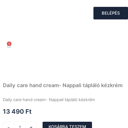
Skip
to
BELÉPÉS
content
0
Kosár
Daily care hand cream- Nappali tápláló kézkrém
Daily care hand cream- Nappali tápláló kézkrém
13 490
Ft
Daily
-
+
KOSÁRBA TESZEM