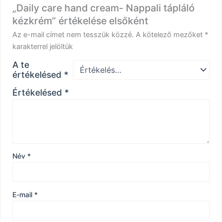
„Daily care hand cream- Nappali tápláló
kézkrém” értékelése elsőként
Az e-mail címet nem tesszük közzé.
A kötelező mezőket
*
karakterrel jelöltük
A te
értékelésed
*
Értékelésed
*
Név
*
E-mail
*