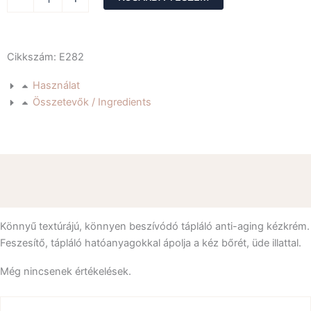
care
hand
cream-
Nappali
Cikkszám: E282
tápláló
kézkrém
Használat
mennyiség
Összetevők / Ingredients
Leírás
Vélemények (0)
Könnyű textúrájú, könnyen beszívódó tápláló anti-aging kézkrém.
Feszesítő, tápláló hatóanyagokkal ápolja a kéz bőrét, üde illattal.
Még nincsenek értékelések.