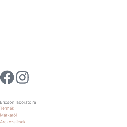
F
I
a
n
c
s
Ericson laboratoire
Termék
e
t
Márkáról
Arckezelések