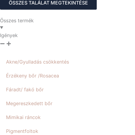
ÖSSZES TALÁLAT MEGTEKINTÉSE
Összes termék
Igények
Akne/Gyulladás csökkentés
Érzékeny bőr /Rosacea
Fáradt/ fakó bőr
Megereszkedett bőr
Mimikai ráncok
Pigmentfoltok