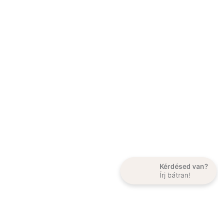
Kérdésed van?
Írj bátran!