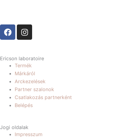
F
I
a
n
c
s
e
t
b
a
Ericson laboratoire
o
g
Termék
o
r
Márkáról
k
a
Arckezelések
m
Partner szalonok
Csatlakozás partnerként
Belépés
Jogi oldalak
Impresszum