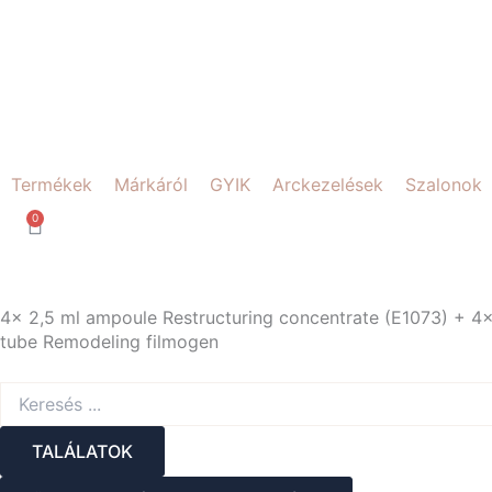
Skip
to
content
Termékek
Márkáról
GYIK
Arckezelések
Szalonok
0
Kosár
4x 2,5 ml ampoule Restructuring concentrate (E1073) + 4x 2
tube Remodeling filmogen
Search
...
TALÁLATOK