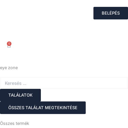
Skip
to
BELÉPÉS
content
0
Kosár
eye zone
Search
...
TALÁLATOK
ÖSSZES TALÁLAT MEGTEKINTÉSE
Összes termék