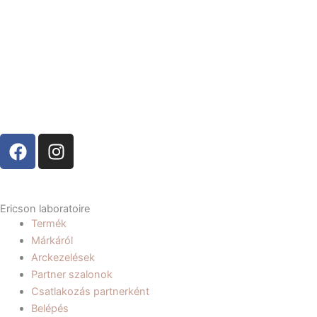
F
I
a
n
c
s
e
t
b
a
Ericson laboratoire
Termék
o
g
Márkáról
o
r
Arckezelések
k
a
Partner szalonok
m
Csatlakozás partnerként
Belépés