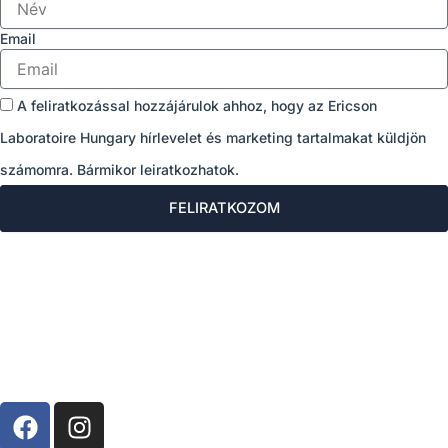
Email
A feliratkozással hozzájárulok ahhoz, hogy az Ericson
Laboratoire Hungary hírlevelet és marketing tartalmakat küldjön
számomra. Bármikor leiratkozhatok.
FELIRATKOZOM
F
I
a
n