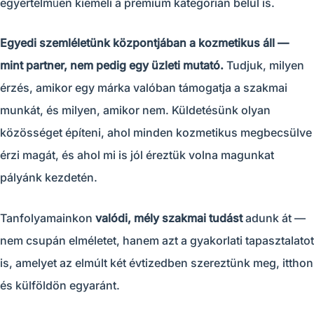
egyértelműen kiemeli a prémium kategórián belül is.
Egyedi szemléletünk központjában a kozmetikus áll —
mint partner, nem pedig egy üzleti mutató.
Tudjuk, milyen
érzés, amikor egy márka valóban támogatja a szakmai
munkát, és milyen, amikor nem. Küldetésünk olyan
közösséget építeni, ahol minden kozmetikus megbecsülve
érzi magát, és ahol mi is jól éreztük volna magunkat
pályánk kezdetén.
Tanfolyamainkon
valódi, mély szakmai tudást
adunk át —
nem csupán elméletet, hanem azt a gyakorlati tapasztalatot
is, amelyet az elmúlt két évtizedben szereztünk meg, itthon
és külföldön egyaránt.