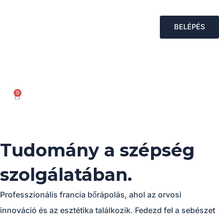
Skip
to
BELÉPÉS
content
0
KOSÁR
Tudomány a szépség
szolgálatában.
Professzionális francia bőrápolás, ahol az orvosi
innováció és az esztétika találkozik. Fedezd fel a sebészet