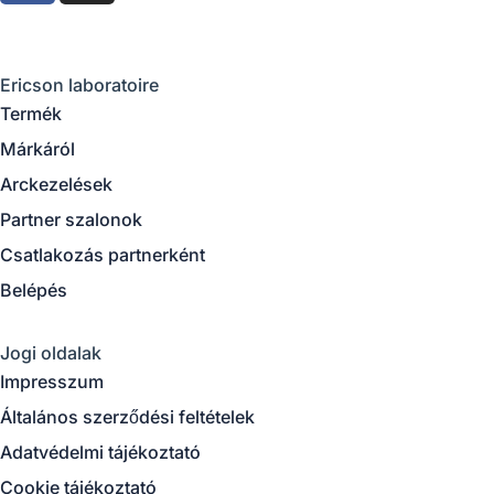
c
s
e
t
b
a
Ericson laboratoire
o
g
Termék
o
r
Márkáról
k
a
m
Arckezelések
Partner szalonok
Csatlakozás partnerként
Belépés
Jogi oldalak
Impresszum
Általános szerződési feltételek
Adatvédelmi tájékoztató
Cookie tájékoztató