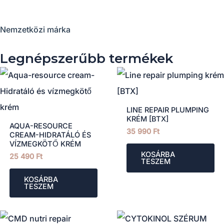
Nemzetközi márka
Legnépszerűbb termékek
LINE REPAIR PLUMPING
KRÉM [BTX]
AQUA-RESOURCE
35 990
Ft
CREAM-HIDRATÁLÓ ÉS
VÍZMEGKÖTŐ KRÉM
KOSÁRBA
25 490
Ft
TESZEM
KOSÁRBA
TESZEM